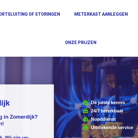
ORTSLUITING OF STORINGEN
METERKAST AANLEGGEN
ONZE PRIJZEN
ijk
De juiste kennis
24/7 bereikbaar
ig in Zomerdijk?
Nooddienst
n!
Uitstekende service
jk
. Wij zijn uw