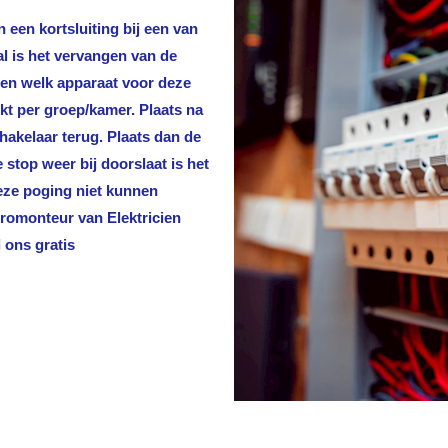
 een kortsluiting bij een van
al is het vervangen van de
len welk apparaat voor deze
rkt per groep/kamer. Plaats na
hakelaar terug. Plaats dan de
stop weer bij doorslaat is het
deze poging niet kunnen
ktromonteur van
Elektricien
 ons gratis