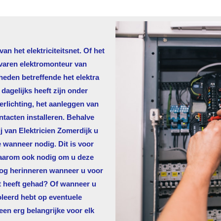
n het elektriciteitsnet. Of het
rvaren elektromonteur van
eden betreffende het elektra
agelijks heeft zijn onder
rlichting, het aanleggen van
ntacten installeren. Behalve
j van
Elektricien Zomerdijk
u
e wanneer nodig. Dit is voor
 daarom ook nodig om u deze
nog herinneren wanneer u voor
t heeft gehad? Of wanneer u
oleerd hebt op eventuele
een erg belangrijke voor elk