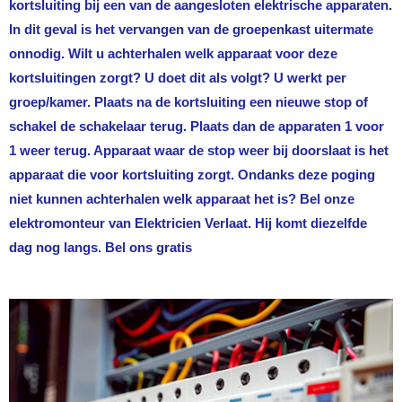
kortsluiting bij een van de aangesloten elektrische apparaten.
In dit geval is het vervangen van de groepenkast uitermate
onnodig. Wilt u achterhalen welk apparaat voor deze
kortsluitingen zorgt? U doet dit als volgt? U werkt per
groep/kamer. Plaats na de kortsluiting een nieuwe stop of
schakel de schakelaar terug. Plaats dan de apparaten 1 voor
1 weer terug. Apparaat waar de stop weer bij doorslaat is het
apparaat die voor kortsluiting zorgt. Ondanks deze poging
niet kunnen achterhalen welk apparaat het is? Bel onze
elektromonteur van
Elektricien Verlaat
. Hij komt diezelfde
dag nog langs. Bel ons gratis