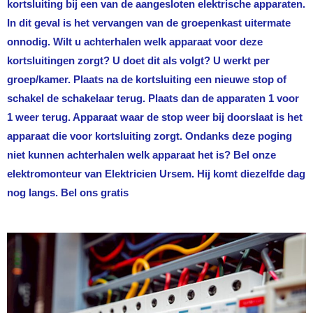
kortsluiting bij een van de aangesloten elektrische apparaten.
In dit geval is het vervangen van de groepenkast uitermate
onnodig. Wilt u achterhalen welk apparaat voor deze
kortsluitingen zorgt? U doet dit als volgt? U werkt per
groep/kamer. Plaats na de kortsluiting een nieuwe stop of
schakel de schakelaar terug. Plaats dan de apparaten 1 voor
1 weer terug. Apparaat waar de stop weer bij doorslaat is het
apparaat die voor kortsluiting zorgt. Ondanks deze poging
niet kunnen achterhalen welk apparaat het is? Bel onze
elektromonteur van
Elektricien Ursem
. Hij komt diezelfde dag
nog langs. Bel ons gratis