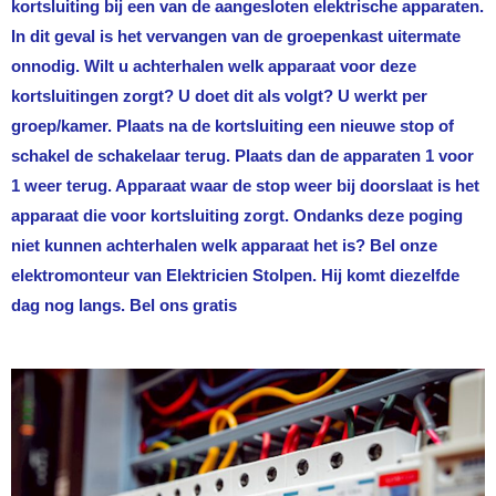
kortsluiting bij een van de aangesloten elektrische apparaten.
In dit geval is het vervangen van de groepenkast uitermate
onnodig. Wilt u achterhalen welk apparaat voor deze
kortsluitingen zorgt? U doet dit als volgt? U werkt per
groep/kamer. Plaats na de kortsluiting een nieuwe stop of
schakel de schakelaar terug. Plaats dan de apparaten 1 voor
1 weer terug. Apparaat waar de stop weer bij doorslaat is het
apparaat die voor kortsluiting zorgt. Ondanks deze poging
niet kunnen achterhalen welk apparaat het is? Bel onze
elektromonteur van
Elektricien Stolpen
. Hij komt diezelfde
dag nog langs. Bel ons gratis