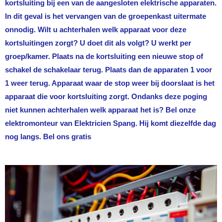
kortsluiting bij een van de aangesloten elektrische apparaten.
In dit geval is het vervangen van de groepenkast uitermate
onnodig. Wilt u achterhalen welk apparaat voor deze
kortsluitingen zorgt? U doet dit als volgt? U werkt per
groep/kamer. Plaats na de kortsluiting een nieuwe stop of
schakel de schakelaar terug. Plaats dan de apparaten 1 voor
1 weer terug. Apparaat waar de stop weer bij doorslaat is het
apparaat die voor kortsluiting zorgt. Ondanks deze poging
niet kunnen achterhalen welk apparaat het is? Bel onze
elektromonteur van
Elektricien Spang
. Hij komt diezelfde dag
nog langs. Bel ons gratis