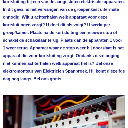
kortsluiting bij een van de aangesloten elektrische apparaten.
In dit geval is het vervangen van de groepenkast uitermate
onnodig. Wilt u achterhalen welk apparaat voor deze
kortsluitingen zorgt? U doet dit als volgt? U werkt per
groep/kamer. Plaats na de kortsluiting een nieuwe stop of
schakel de schakelaar terug. Plaats dan de apparaten 1 voor
1 weer terug. Apparaat waar de stop weer bij doorslaat is het
apparaat die voor kortsluiting zorgt. Ondanks deze poging
niet kunnen achterhalen welk apparaat het is? Bel onze
elektromonteur van
Elektricien Spanbroek
. Hij komt diezelfde
dag nog langs. Bel ons gratis