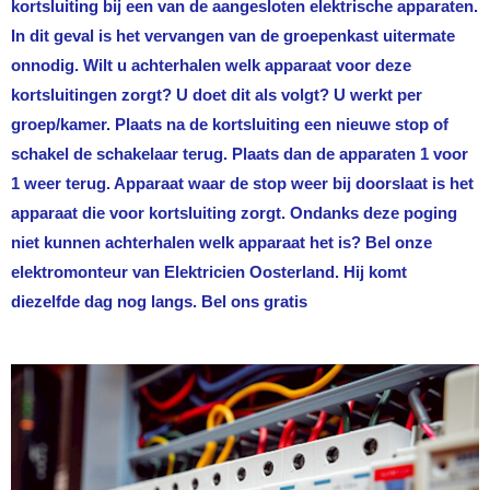
kortsluiting bij een van de aangesloten elektrische apparaten.
In dit geval is het vervangen van de groepenkast uitermate
onnodig. Wilt u achterhalen welk apparaat voor deze
kortsluitingen zorgt? U doet dit als volgt? U werkt per
groep/kamer. Plaats na de kortsluiting een nieuwe stop of
schakel de schakelaar terug. Plaats dan de apparaten 1 voor
1 weer terug. Apparaat waar de stop weer bij doorslaat is het
apparaat die voor kortsluiting zorgt. Ondanks deze poging
niet kunnen achterhalen welk apparaat het is? Bel onze
elektromonteur van
Elektricien Oosterland
. Hij komt
diezelfde dag nog langs. Bel ons gratis