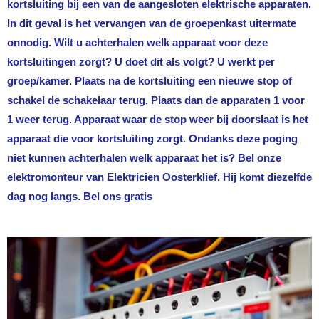
kortsluiting bij een van de aangesloten elektrische apparaten.
In dit geval is het vervangen van de groepenkast uitermate
onnodig. Wilt u achterhalen welk apparaat voor deze
kortsluitingen zorgt? U doet dit als volgt? U werkt per
groep/kamer. Plaats na de kortsluiting een nieuwe stop of
schakel de schakelaar terug. Plaats dan de apparaten 1 voor
1 weer terug. Apparaat waar de stop weer bij doorslaat is het
apparaat die voor kortsluiting zorgt. Ondanks deze poging
niet kunnen achterhalen welk apparaat het is? Bel onze
elektromonteur van
Elektricien Oosterklief
. Hij komt diezelfde
dag nog langs. Bel ons gratis