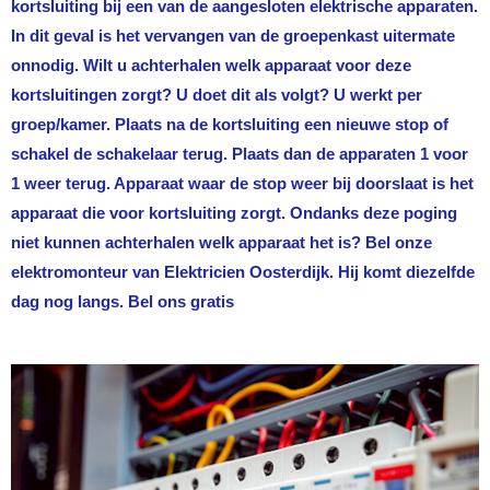
kortsluiting bij een van de aangesloten elektrische apparaten.
In dit geval is het vervangen van de groepenkast uitermate
onnodig. Wilt u achterhalen welk apparaat voor deze
kortsluitingen zorgt? U doet dit als volgt? U werkt per
groep/kamer. Plaats na de kortsluiting een nieuwe stop of
schakel de schakelaar terug. Plaats dan de apparaten 1 voor
1 weer terug. Apparaat waar de stop weer bij doorslaat is het
apparaat die voor kortsluiting zorgt. Ondanks deze poging
niet kunnen achterhalen welk apparaat het is? Bel onze
elektromonteur van
Elektricien Oosterdijk
. Hij komt diezelfde
dag nog langs. Bel ons gratis