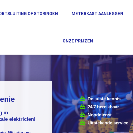
ORTSLUITING OF STORINGEN
METERKAST AANLEGGEN
ONZE PRIJZEN
enie
De juiste kennis
24/7 bereikbaar
g in
Nooddienst
le elektricien!
Uitstekende service
nie
. Wij zijn uw