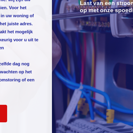
Last van een stroo
ien. Voor het
op met onze spoed
 in uw woning of
het juiste adres.
akt het mogelijk
rig voor u uit te
en
elfde dag nog
e wachten op het
oomstoring of een