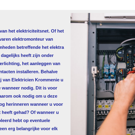
n het elektriciteitsnet. Of het
rvaren elektromonteur van
mheden betreffende het elektra
agelijks heeft zijn onder
rlichting, het aanleggen van
ntacten installeren. Behalve
j van
Elektricien Krommenie
u
e wanneer nodig. Dit is voor
 daarom ook nodig om u deze
nog herinneren wanneer u voor
t heeft gehad? Of wanneer u
oleerd hebt op eventuele
een erg belangrijke voor elk