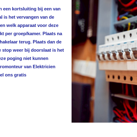
 een kortsluiting bij een van
al is het vervangen van de
len welk apparaat voor deze
rkt per groep/kamer. Plaats na
hakelaar terug. Plaats dan de
stop weer bij doorslaat is het
deze poging niet kunnen
ktromonteur van
Elektricien
el ons gratis