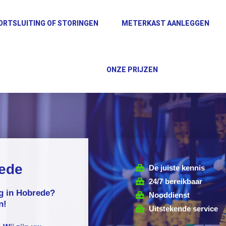
ORTSLUITING OF STORINGEN
METERKAST AANLEGGEN
ONZE PRIJZEN
rede
De juiste kennis
24/7 bereikbaar
ig in Hobrede?
Nooddienst
n!
Uitstekende service