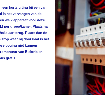
 een kortsluiting bij een van
al is het vervangen van de
len welk apparaat voor deze
rkt per groep/kamer. Plaats na
hakelaar terug. Plaats dan de
stop weer bij doorslaat is het
deze poging niet kunnen
ktromonteur van
Elektricien
ons gratis