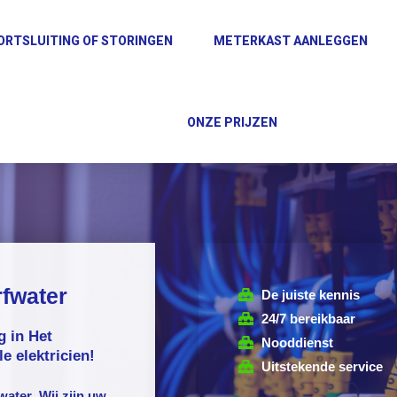
ORTSLUITING OF STORINGEN
METERKAST AANLEGGEN
ONZE PRIJZEN
rfwater
De juiste kennis
24/7 bereikbaar
g in Het
Nooddienst
e elektricien!
Uitstekende service
fwater
. Wij zijn uw