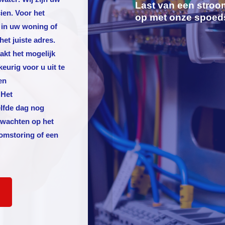
Last van een stroo
ien. Voor het
op met onze spoed
 in uw woning of
het juiste adres.
akt het mogelijk
rig voor u uit te
en
 Het
lfde dag nog
e wachten op het
oomstoring of een