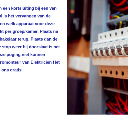
 een kortsluiting bij een van
al is het vervangen van de
len welk apparaat voor deze
rkt per groep/kamer. Plaats na
hakelaar terug. Plaats dan de
stop weer bij doorslaat is het
deze poging niet kunnen
ktromonteur van
Elektricien Het
 ons gratis