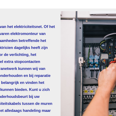
n het elektriciteitsnet. Of het
rvaren elektromonteur van
zaamheden betreffende het
ricien dagelijks heeft zijn
 de verlichting, het
eel extra stopcontacten
ktranetwerk kunnen wij van
 onderhouden en bij reparatie
 belangrijk en vinden het
 kunnen bieden. Kunt u zich
nderhoudsbeurt bij uw
citeitskabels tussen de muren
iet alledaags handeling maar