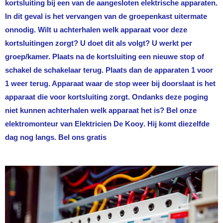
kortsluiting bij een van de aangesloten elektrische apparaten.
In dit geval is het vervangen van de groepenkast uitermate
onnodig. Wilt u achterhalen welk apparaat voor deze
kortsluitingen zorgt? U doet dit als volgt? U werkt per
groep/kamer. Plaats na de kortsluiting een nieuwe stop of
schakel de schakelaar terug. Plaats dan de apparaten 1 voor
1 weer terug. Apparaat waar de stop weer bij doorslaat is het
apparaat die voor kortsluiting zorgt. Ondanks deze poging
niet kunnen achterhalen welk apparaat het is? Bel onze
elektromonteur van
Elektricien De Kooy
. Hij komt diezelfde
dag nog langs. Bel ons gratis