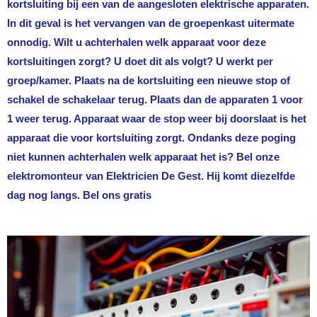
kortsluiting bij een van de aangesloten elektrische apparaten.
In dit geval is het vervangen van de groepenkast uitermate
onnodig. Wilt u achterhalen welk apparaat voor deze
kortsluitingen zorgt? U doet dit als volgt? U werkt per
groep/kamer. Plaats na de kortsluiting een nieuwe stop of
schakel de schakelaar terug. Plaats dan de apparaten 1 voor
1 weer terug. Apparaat waar de stop weer bij doorslaat is het
apparaat die voor kortsluiting zorgt. Ondanks deze poging
niet kunnen achterhalen welk apparaat het is? Bel onze
elektromonteur van
Elektricien De Gest
. Hij komt diezelfde
dag nog langs. Bel ons gratis