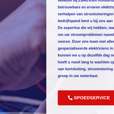
Welkom bij
Elektricien Amster
betrouwbare en ervaren elektric
verhelpen van stroomstoringen
bedrijfspand bent u bij ons aan 
De expertise die wij hebben, ma
om uw stroomproblemen nauwkeu
voeren. Door ons team met alle
gespecialiseerde elektriciens i
kunnen we u op dezelfde dag n
hoeft u nooit lang te wachten o
van kortsluiting, stroomstoring
groep in uw meterkast.
SPOEDSERVICE