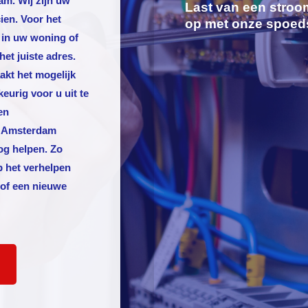
dam
. Wij zijn uw
Last van een stroo
ien. Voor het
op met onze spoed
 in uw woning of
het juiste adres.
akt het mogelijk
rig voor u uit te
en
n
Amsterdam
og helpen. Zo
p het verhelpen
 of een nieuwe