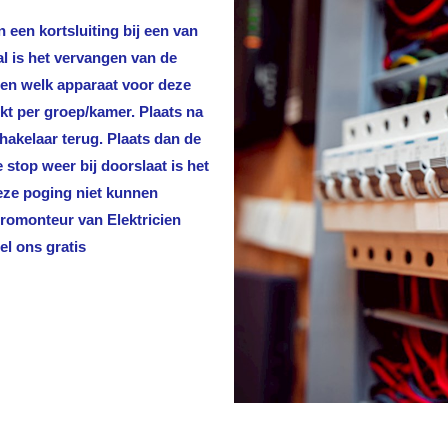
 een kortsluiting bij een van
al is het vervangen van de
len welk apparaat voor deze
rkt per groep/kamer. Plaats na
hakelaar terug. Plaats dan de
stop weer bij doorslaat is het
deze poging niet kunnen
ktromonteur van
Elektricien
el ons gratis