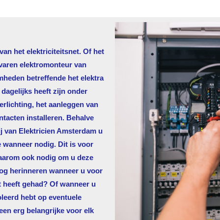
n het elektriciteitsnet. Of het
rvaren elektromonteur van
mheden betreffende het elektra
agelijks heeft zijn onder
rlichting, het aanleggen van
ntacten installeren. Behalve
j van
Elektricien Amsterdam
u
e wanneer nodig. Dit is voor
 daarom ook nodig om u deze
nog herinneren wanneer u voor
t heeft gehad? Of wanneer u
oleerd hebt op eventuele
een erg belangrijke voor elk