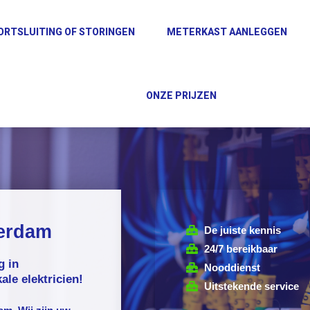
ORTSLUITING OF STORINGEN
METERKAST AANLEGGEN
ONZE PRIJZEN
terdam
De juiste kennis
24/7 bereikbaar
g in
Nooddienst
le elektricien!
Uitstekende service